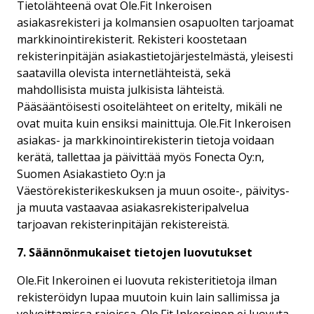
Tietolähteenä ovat Ole.Fit Inkeroisen
asiakasrekisteri ja kolmansien osapuolten tarjoamat
markkinointirekisterit. Rekisteri koostetaan
rekisterinpitäjän asiakastietojärjestelmästä, yleisesti
saatavilla olevista internetlähteistä, sekä
mahdollisista muista julkisista lähteistä.
Pääsääntöisesti osoitelähteet on eritelty, mikäli ne
ovat muita kuin ensiksi mainittuja. Ole.Fit Inkeroisen
asiakas- ja markkinointirekisterin tietoja voidaan
kerätä, tallettaa ja päivittää myös Fonecta Oy:n,
Suomen Asiakastieto Oy:n ja
Väestörekisterikeskuksen ja muun osoite-, päivitys-
ja muuta vastaavaa asiakasrekisteripalvelua
tarjoavan rekisterinpitäjän rekistereistä.
7. Säännönmukaiset tietojen luovutukset
Ole.Fit Inkeroinen ei luovuta rekisteritietoja ilman
rekisteröidyn lupaa muutoin kuin lain sallimissa ja