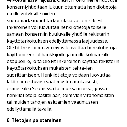
velvoittamissa rajoissa. Ole.Fit Inkeroinen ei luovuta
konserniyhtiöitään lukuun ottamatta henkilötietoja
muille yrityksille niiden
suoramarkkinointitarkoituksia varten. Ole.Fit
Inkeroinen voi luovuttaa henkilötietoja toiselle
samaan konserniin kuuluvalle yhtiölle rekisterin
käyttötarkoituksen edellyttämässä laajuudessa.
Ole.Fit Inkeroinen voi myös luovuttaa henkilötietoja
käyttämilleen alihankkijoille ja muille kolmansille
osapuolille, joita Ole.Fit Inkeroinen käyttää rekisterin
käyttötarkoituksen mukaisten tehtävien
suorittamiseen. Henkilötietoja voidaan luovuttaa
lakiin perustuvien vaatimusten mukaisesti,
esimerkiksi Suomessa tai muissa maissa, joissa
henkilötietoja käsitellään, toimivien viranomaisten
tai muiden tahojen esittämien vaatimusten
edellyttämällä tavalla.
8. Tietojen poistaminen