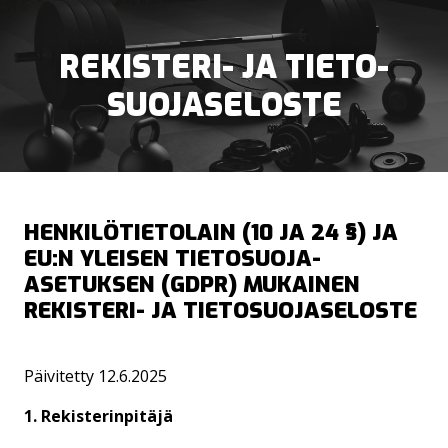
REKISTERI- JA TIETO­
SUOJA­SELOSTE
VERKKOKAUPAN MAKSU- JA TOIMITUSEHDOT
KUNTOSALI
HENKILÖTIETOLAIN (10 JA 24 §) JA
EU:N YLEISEN TIETO­SUOJA-
SOPIMUSEHDOT JA KUNTOKESKUKSEN PELISÄÄNNÖT
OHJATUT TUNNIT
ASETUKSEN (GDPR) MUKAINEN
REKISTERI- JA TIETO­SUOJASELOSTE
PERSONAL TRAINING
YRITYKSET JA RYHMÄT
Päivitetty 12.6.2025
1. Rekisterinpitäjä