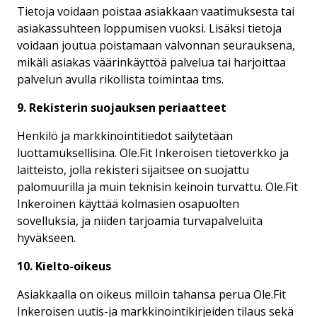
Tietoja voidaan poistaa asiakkaan vaatimuksesta tai
asiakassuhteen loppumisen vuoksi. Lisäksi tietoja
voidaan joutua poistamaan valvonnan seurauksena,
mikäli asiakas väärinkäyttöä palvelua tai harjoittaa
palvelun avulla rikollista toimintaa tms.
9. Rekisterin suojauksen periaatteet
Henkilö ja markkinointitiedot säilytetään
luottamuksellisina. Ole.Fit Inkeroisen tietoverkko ja
laitteisto, jolla rekisteri sijaitsee on suojattu
palomuurilla ja muin teknisin keinoin turvattu. Ole.Fit
Inkeroinen käyttää kolmasien osapuolten
sovelluksia, ja niiden tarjoamia turvapalveluita
hyväkseen.
10. Kielto-oikeus
Asiakkaalla on oikeus milloin tahansa perua Ole.Fit
Inkeroisen uutis-ja markkinointikirjeiden tilaus sekä