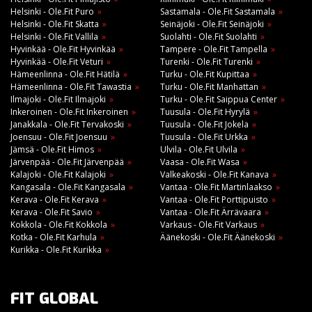
Helsinki - Ole.Fit Puro
Sastamala - Ole.Fit Sastamala
Helsinki - Ole.Fit Skatta
Seinäjoki - Ole.Fit Seinäjoki
Helsinki - Ole.Fit Vallila
Suolahti - Ole.Fit Suolahti
Hyvinkää - Ole.Fit Hyvinkää
Tampere - Ole.Fit Tampella
Hyvinkää - Ole.Fit Veturi
Turenki - Ole.Fit Turenki
Hämeenlinna - Ole.Fit Hätilä
Turku - Ole.Fit Kupittaa
Hämeenlinna - Ole.Fit Tawastia
Turku - Ole.Fit Manhattan
Ilmajoki - Ole.Fit Ilmajoki
Turku - Ole.Fit Saippua Center
Inkeroinen - Ole.Fit Inkeroinen
Tuusula - Ole.Fit Hyrylä
Janakkala - Ole.Fit Tervakoski
Tuusula - Ole.Fit Jokela
Joensuu - Ole.Fit Joensuu
Tuusula - Ole.Fit Urkka
Jämsä - Ole.Fit Himos
Ulvila - Ole.Fit Ulvila
Järvenpää - Ole.Fit Järvenpää
Vaasa - Ole.Fit Wasa
Kalajoki - Ole.Fit Kalajoki
Valkeakoski - Ole.Fit Kanava
Kangasala - Ole.Fit Kangasala
Vantaa - Ole.Fit Martinlaakso
Kerava - Ole.Fit Kerava
Vantaa - Ole.Fit Porttipuisto
Kerava - Ole.Fit Savio
Vantaa - Ole.Fit Ärrävaara
Kokkola - Ole.Fit Kokkola
Varkaus - Ole.Fit Varkaus
Kotka - Ole.Fit Karhula
Äänekoski - Ole.Fit Äänekoski
Kurikka - Ole.Fit Kurikka
FIT GLOBAL