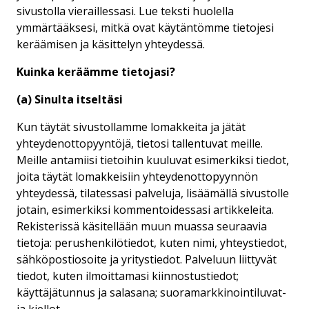
sivustolla vieraillessasi. Lue teksti huolella
ymmärtääksesi, mitkä ovat käytäntömme tietojesi
keräämisen ja käsittelyn yhteydessä.
Kuinka keräämme tietojasi?
(a) Sinulta itseltäsi
Kun täytät sivustollamme lomakkeita ja jätät
yhteydenottopyyntöjä, tietosi tallentuvat meille.
Meille antamiisi tietoihin kuuluvat esimerkiksi tiedot,
joita täytät lomakkeisiin yhteydenottopyynnön
yhteydessä, tilatessasi palveluja, lisäämällä sivustolle
jotain, esimerkiksi kommentoidessasi artikkeleita.
Rekisterissä käsitellään muun muassa seuraavia
tietoja: perushenkilötiedot, kuten nimi, yhteystiedot,
sähköpostiosoite ja yritystiedot. Palveluun liittyvät
tiedot, kuten ilmoittamasi kiinnostustiedot;
käyttäjätunnus ja salasana; suoramarkkinointiluvat-