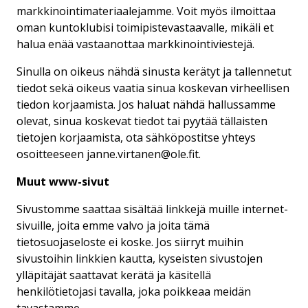
markkinointimateriaalejamme. Voit myös ilmoittaa
oman kuntoklubisi toimipistevastaavalle, mikäli et
halua enää vastaanottaa markkinointiviestejä.
Sinulla on oikeus nähdä sinusta kerätyt ja tallennetut
tiedot sekä oikeus vaatia sinua koskevan virheellisen
tiedon korjaamista. Jos haluat nähdä hallussamme
olevat, sinua koskevat tiedot tai pyytää tällaisten
tietojen korjaamista, ota sähköpostitse yhteys
osoitteeseen janne.virtanen@ole.fit.
Muut www-sivut
Sivustomme saattaa sisältää linkkejä muille internet-
sivuille, joita emme valvo ja joita tämä
tietosuojaseloste ei koske. Jos siirryt muihin
sivustoihin linkkien kautta, kyseisten sivustojen
ylläpitäjät saattavat kerätä ja käsitellä
henkilötietojasi tavalla, joka poikkeaa meidän