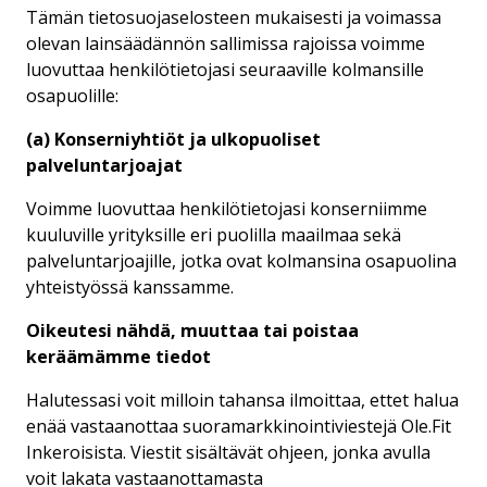
Tämän tietosuojaselosteen mukaisesti ja voimassa
olevan lainsäädännön sallimissa rajoissa voimme
luovuttaa henkilötietojasi seuraaville kolmansille
osapuolille:
(a) Konserniyhtiöt ja ulkopuoliset
palveluntarjoajat
Voimme luovuttaa henkilötietojasi konserniimme
kuuluville yrityksille eri puolilla maailmaa sekä
palveluntarjoajille, jotka ovat kolmansina osapuolina
yhteistyössä kanssamme.
Oikeutesi nähdä, muuttaa tai poistaa
keräämämme tiedot
Halutessasi voit milloin tahansa ilmoittaa, ettet halua
enää vastaanottaa suoramarkkinointiviestejä Ole.Fit
Inkeroisista. Viestit sisältävät ohjeen, jonka avulla
voit lakata vastaanottamasta