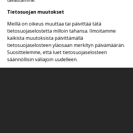
tavastamme.
Tietosuojan muutokset
Meillä on oikeus muuttaa tai päivittää tätä
tietosuojaselostetta milloin tahansa. Ilmoitamme
kaikista muutoksista päivittämällä
tietosuojaselosteen yläosaan merkityn päivämäärän.
Suosittelemme, että luet tietosuojaselosteen
säännöllisin väliajoin uudelleen.