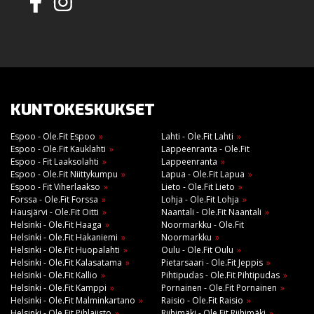
KUNTOKESKUKSET
Espoo - Ole.Fit Espoo
Lahti - Ole.Fit Lahti
Espoo - Ole.Fit Kauklahti
Lappeenranta - Ole.Fit
Espoo - Fit Laaksolahti
Lappeenranta
Espoo - Ole.Fit Niittykumpu
Lapua - Ole.Fit Lapua
Espoo - Fit Viherlaakso
Lieto - Ole.Fit Lieto
Forssa - Ole.Fit Forssa
Lohja - Ole.Fit Lohja
Hausjärvi - Ole.Fit Oitti
Naantali - Ole.Fit Naantali
Helsinki - Ole.Fit Haaga
Noormarkku - Ole.Fit
Helsinki - Ole.Fit Hakaniemi
Noormarkku
Helsinki - Ole.Fit Huopalahti
Oulu - Ole.Fit Oulu
Helsinki - Ole.Fit Kalasatama
Pietarsaari - Ole.Fit Jeppis
Helsinki - Ole.Fit Kallio
Pihtipudas - Ole.Fit Pihtipudas
Helsinki - Ole.Fit Kamppi
Pornainen - Ole.Fit Pornainen
Helsinki - Ole.Fit Malminkartano
Raisio - Ole.Fit Raisio
Helsinki - Ole.Fit Pihlajisto
Riihimäki - Ole.Fit Riihimäki