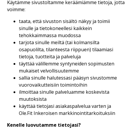
Käytämme sivustoltamme keräämiämme tietoja, jotta
voimme:
taata, että sivuston sisältö näkyy ja toimii
sinulle ja tietokoneellesi kaikkein
tehokkaimmassa muodossa
tarjota sinulle meiltä (tai kolmansilta
osapuolilta, tilanteesta riippuen) tilaamiasi
tietoja, tuotteita ja palveluja
täyttää välillemme syntyneiden sopimusten
mukaiset velvollisuutemme
sallia sinulle halutessasi pääsyn sivustomme
vuorovaikutteisiin toimintoihin
ilmoittaa sinulle palveluamme koskevista
muutoksista
käyttää tietojasi asiakaspalvelua varten ja
Ole.Fit Inkeroisen markkinointitarkoituksiin
Kenelle luovutamme tietojasi?